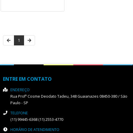
1
ENTRE EM CONTATO
ENDEREÇO
Rua Profº Cosme Deodato Tadeu, 348
Guaianazes
08450-380
/
São
Paulo
- SP
TELEFONE
(11) 99445-6368 (11) 2553-4770
HORÁRIO DE ATENDIMENTO