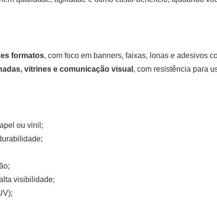
des formatos
, com foco em
banners
,
faixas
, lonas e adesivos c
adas, vitrines e comunicação visual
, com resistência para u
pel ou vinil;
urabilidade;
ão;
ta visibilidade;
UV);