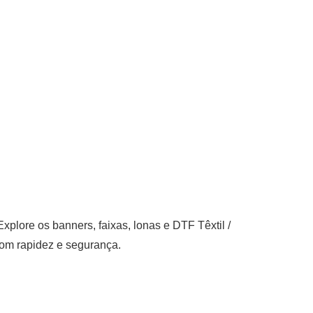
 Explore os
banners
,
faixas
,
lonas
e
DTF Têxtil
/
com rapidez e segurança.