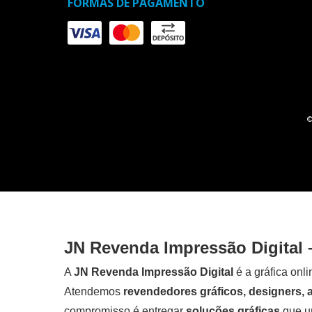
FORMAS DE PAGAMENTO
©
JN Revenda Impressão Digital 
A
JN Revenda Impressão Digital
é a gráfica onl
Atendemos
revendedores gráficos, designers,
compromisso é entregar
soluções gráficas
que un