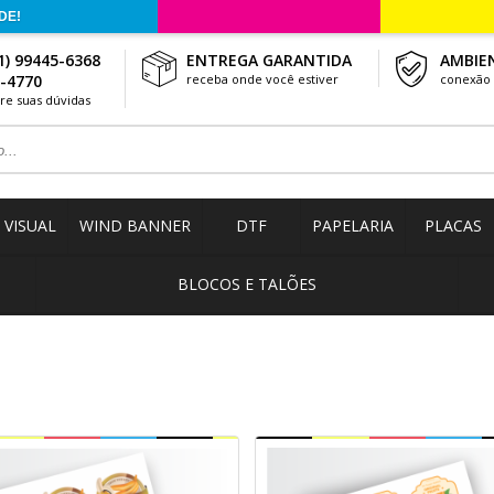
1) 99445-6368
ENTREGA GARANTIDA
AMBIE
3-4770
receba onde você estiver
conexão 
tire suas dúvidas
VISUAL
WIND BANNER
DTF
PAPELARIA
PLACAS
BLOCOS E TALÕES