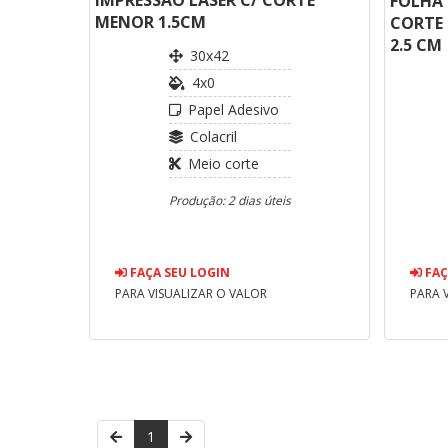
FOLHA 
MENOR 1.5CM
CORTE 
2.5 CM
30x42
4x0
Papel Adesivo
Colacril
Meio corte
Produção: 2 dias úteis
FAÇA SEU LOGIN
FAÇ
PARA VISUALIZAR O VALOR
PARA 
1