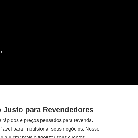
25
o Justo para Revendedores
s rápidos e preços pensados para revenda.
fiável para impulsionar seus negócios. Nosso
a lucrar mais e fidelizar seus clientes.