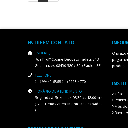
ENTRE EM CONTATO
INFOR
ENDEREÇO
O prazo 
Rua Profº Cosme Deodato Tadeu, 348
pagament
Guaianazes
08450-380
/
São Paulo
- SP
produçã
TELEFONE
(11) 99445-6368 (11) 2553-4770
INSTI
HORÁRIO DE ATENDIMENTO
Início
Segunda à Sexta das 08:30 as 18:00 hrs
Política
( Não Temos Atendimento aos Sábados
Mês dos
)
Banners