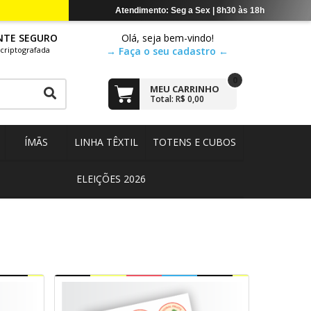
NTE SEGURO
Olá, seja bem-vindo!
criptografada
→ Faça o seu cadastro ←
0
MEU CARRINHO
Total: R$ 0,00
ÍMÃS
LINHA TÊXTIL
TOTENS E CUBOS
ELEIÇÕES 2026