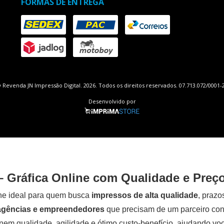
FORMAS DE ENTREGA
 Revenda JN Impressão Digital. 2026. Todos os direitos reservados. 07.713.072/0001-
Desenvolvido por
– Gráfica Online com Qualidade e Preç
ine ideal para quem busca
impressos de alta qualidade
, prazo
 agências e empreendedores
que precisam de um parceiro con
em qualidade, agilidade e ótimo custo-benefício, ajudando você 