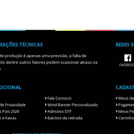
MAÇÕES TÉCNICAS
REDES S
de produção é apenas uma previsão, a falta de
o dentre outros fatores podem ocasionar atraso na
FACEBO
o
TUCIONAL
CADAS
Fale Conosco
Meus da
 de Privacidade
Wind Banner Personalizado
Pagamen
 Pais 2026
Adesivos DTF
Meus Pe
 e Faixas
Balcões de retirada
Carrinho