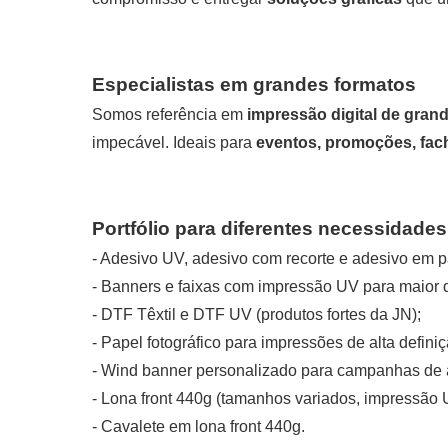
Especialistas em grandes formatos
Somos referência em
impressão digital de gran
impecável. Ideais para
eventos, promoções, fach
Portfólio para diferentes necessidades
- Adesivo UV, adesivo com recorte e adesivo em pa
-
Banners
e
faixas
com impressão UV para maior d
-
DTF Têxtil
e
DTF UV
(produtos fortes da JN);
-
Papel fotográfico
para impressões de alta definiç
-
Wind banner personalizado
para campanhas de al
-
Lona front 440g
(tamanhos variados, impressão 
-
Cavalete em lona front 440g
.