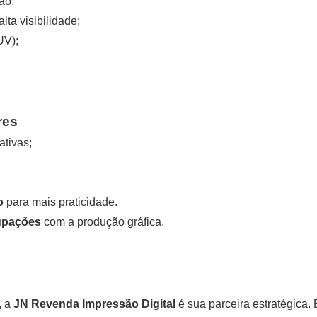
ão;
ta visibilidade;
UV);
res
ativas;
o
para mais praticidade.
upações
com a produção gráfica.
, a
JN Revenda Impressão Digital
é sua parceira estratégica.