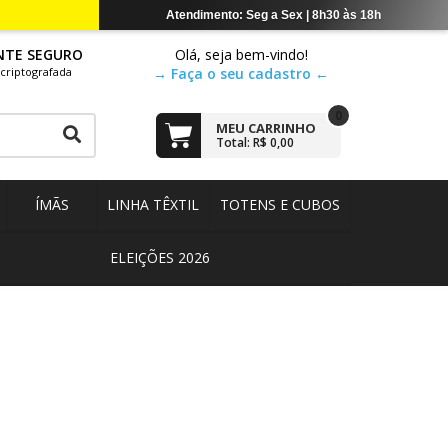
NTE SEGURO
Olá, seja bem-vindo!
criptografada
→ Faça o seu cadastro ←
0
MEU CARRINHO
Total: R$ 0,00
ÍMÃS
LINHA TÊXTIL
TOTENS E CUBOS
ELEIÇÕES 2026