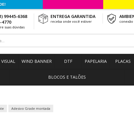
1) 99445-6368
ENTREGA GARANTIDA
AMBIE
3-4770
receba onde você estiver
conexão 
tire suas dúvidas
VISUAL
WIND BANNER
DTF
PAPELARIA
PLACAS
BLOCOS E TALÕES
nte
Adesivo Grade montada