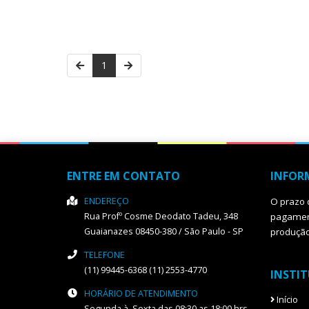
1
ENTRE EM CONTATO
INFOR
ENDEREÇO
O prazo 
Rua Profº Cosme Deodato Tadeu, 348
pagament
Guaianazes
08450-380
/
São Paulo
- SP
produçã
TELEFONE
(11) 99445-6368 (11) 2553-4770
INSTI
HORÁRIO DE ATENDIMENTO
Início
Segunda à Sexta das 08:30 as 18:00 hrs