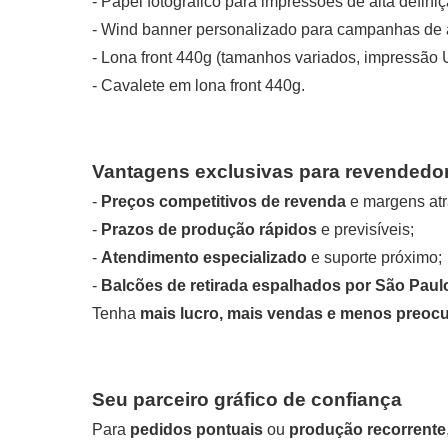
-
Papel fotográfico
para impressões de alta definiç
-
Wind banner personalizado
para campanhas de al
-
Lona front 440g
(tamanhos variados, impressão 
-
Cavalete em lona front 440g
.
Vantagens exclusivas para revendedo
-
Preços competitivos de revenda
e margens atr
-
Prazos de produção rápidos
e previsíveis;
-
Atendimento especializado
e suporte próximo;
-
Balcões de retirada espalhados por São Paul
Tenha
mais lucro, mais vendas e menos preoc
Seu parceiro gráfico de confiança
Para
pedidos pontuais
ou
produção recorrente