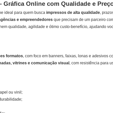
– Gráfica Online com Qualidade e Preç
ine ideal para quem busca
impressos de alta qualidade
, prazo
 agências e empreendedores
que precisam de um parceiro con
em qualidade, agilidade e ótimo custo-benefício, ajudando você 
des formatos
, com foco em
banners
,
faixas
, lonas e adesivos c
adas, vitrines e comunicação visual
, com resistência para u
pel ou vinil;
urabilidade;