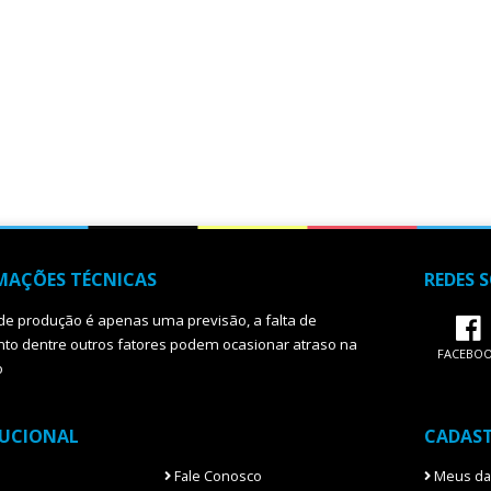
MAÇÕES TÉCNICAS
REDES S
de produção é apenas uma previsão, a falta de
o dentre outros fatores podem ocasionar atraso na
FACEBO
o
TUCIONAL
CADAS
Fale Conosco
Meus da