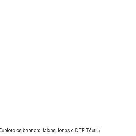
 Explore os
banners
,
faixas
,
lonas
e
DTF Têxtil
/